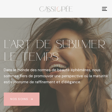
Skip
Skip
links
to
To
primary
nav
navigation
Skip
to
content
L’art de sublimer
le temps
Dans le monde des normes de beauté éphémères, nous
sommes fiers de promouvoir une perspective où la maturité
est synonyme de raffinement et d’élégance.
NOS SOINS